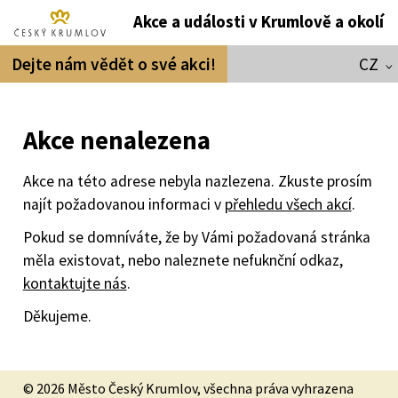
Akce a události v Krumlově a okolí
Dejte nám vědět o své akci!
CZ
Akce nenalezena
Akce na této adrese nebyla nazlezena. Zkuste prosím
najít požadovanou informaci v
přehledu všech akcí
.
Pokud se domníváte, že by Vámi požadovaná stránka
měla existovat, nebo naleznete nefuknční odkaz,
kontaktujte nás
.
Děkujeme.
© 2026 Město Český Krumlov, všechna práva vyhrazena