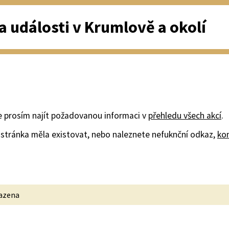
a události v Krumlově a okolí
e prosím najít požadovanou informaci v
přehledu všech akcí
.
stránka měla existovat, nebo naleznete nefuknční odkaz,
ko
razena