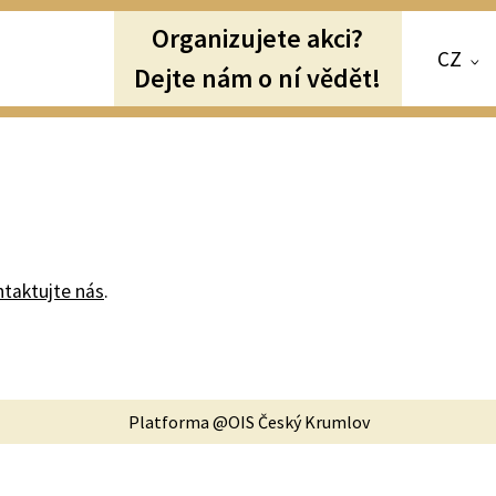
Organizujete akci?
CZ
Dejte nám o ní vědět!
ntaktujte nás
.
Platforma @OIS Český Krumlov