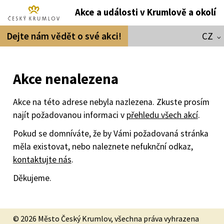
Akce a události v Krumlově a okolí
Dejte nám vědět o své akci!
CZ
Akce nenalezena
Akce na této adrese nebyla nazlezena. Zkuste prosím
najít požadovanou informaci v
přehledu všech akcí
.
Pokud se domníváte, že by Vámi požadovaná stránka
měla existovat, nebo naleznete nefuknční odkaz,
kontaktujte nás
.
Děkujeme.
© 2026 Město Český Krumlov, všechna práva vyhrazena