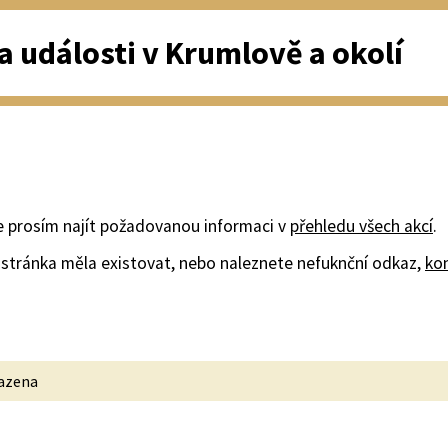
a události v Krumlově a okolí
e prosím najít požadovanou informaci v
přehledu všech akcí
.
stránka měla existovat, nebo naleznete nefuknční odkaz,
ko
razena