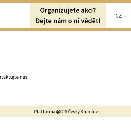
Organizujete akci?
CZ
Dejte nám o ní vědět!
ntaktujte nás
.
Platforma @OIS Český Krumlov