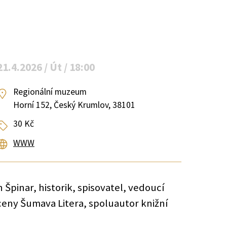
21.4.2026 / Út / 18:00
Regionální muzeum
Horní 152, Český Krumlov, 38101
30 Kč
WWW
h Špinar, historik, spisovatel, vedoucí
ceny Šumava Litera, spoluautor knižní