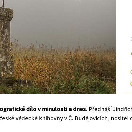
ografické dílo v minulosti a dnes
. Přednáší Jindřic
české vědecké knihovny v Č. Budějovicích, nositel 