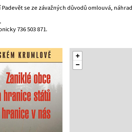
í Padevět se ze závažných důvodů omlouvá, náhradn
→
onicky 736 503 871.
+
−