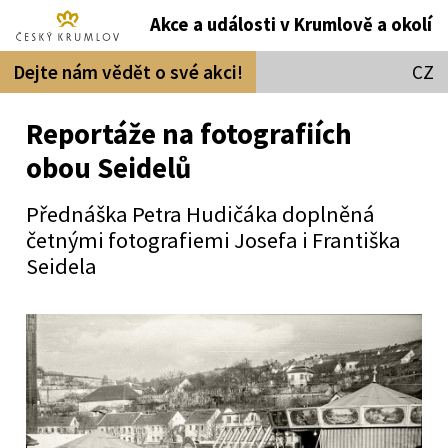
Akce a události v Krumlově a okolí
Dejte nám vědět o své akci!
CZ
Reportáže na fotografiích
obou Seidelů
Přednáška Petra Hudičáka doplněná
četnými fotografiemi Josefa i Františka
Seidela