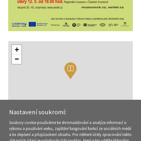
+
−
Nastavení soukromí:
Leaflet
|
© Seznam.cz a.s. a další
Soubory cookie používáme ke shromažďování a analýze informací o
výkonu a používání webu, zajištění fungování funkcí ze sociálních médií
a ke zlepšení a přizpůsobení obsahu. Pro některé účely zpracování takto
zpět na přehled akcí
získaných údajů je vyžadován Váš souhlas, který nám udělíte kliknutím