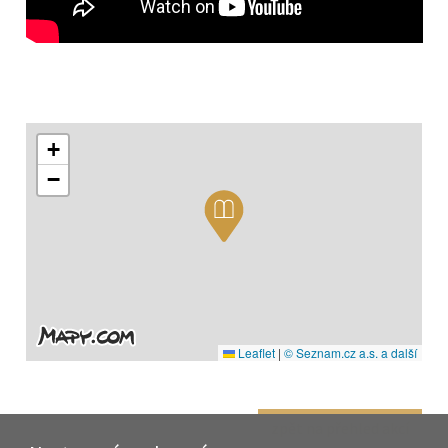
+
−
Leaflet
|
© Seznam.cz a.s. a další
zpět na přehled akcí