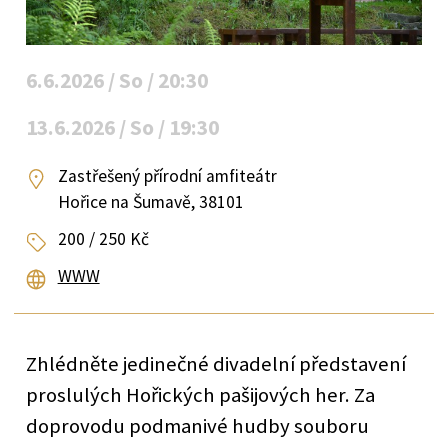
6.6.2026 / So / 20:30
13.6.2026 / So / 19:30
Zastřešený přírodní amfiteátr
Hořice na Šumavě, 38101
200 / 250 Kč
WWW
Zhlédněte jedinečné divadelní představení
proslulých Hořických pašijových her. Za
doprovodu podmanivé hudby souboru