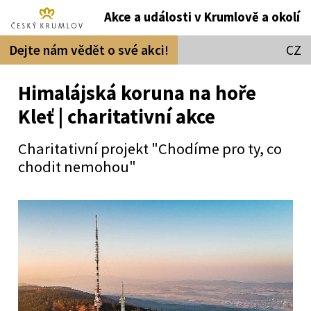
Akce a události v Krumlově a okolí
Dejte nám vědět o své akci!
CZ
Himalájská koruna na hoře
Kleť | charitativní akce
Charitativní projekt "Chodíme pro ty, co
chodit nemohou"