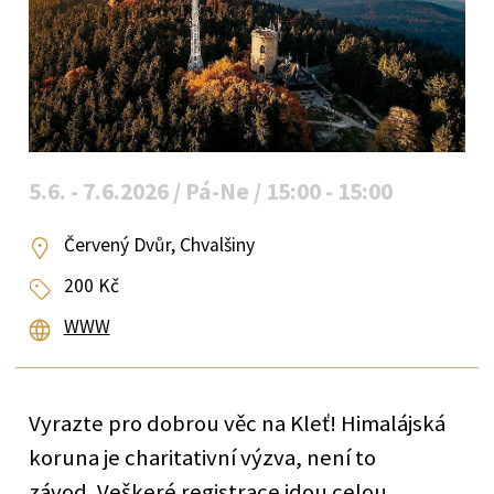
5.6. - 7.6.2026 / Pá-Ne / 15:00 - 15:00
Červený Dvůr, Chvalšiny
200 Kč
WWW
Vyrazte pro dobrou věc na Kleť! Himalájská
koruna je charitativní výzva, není to
závod. Veškeré registrace jdou celou