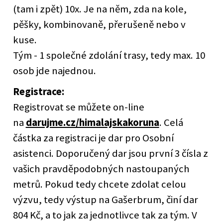
(tam i zpět) 10x. Je na něm, zda na kole,
pěšky, kombinovaně, přerušeně nebo v
kuse.
Tým - 1 společné zdolání trasy, tedy max. 10
osob jde najednou.
Registrace:
Registrovat se můžete on-line
na
darujme.cz/himalajskakoruna
. Celá
částka za registraci je dar pro Osobní
asistenci. Doporučený dar jsou první 3 čísla z
vašich pravděpodobných nastoupaných
metrů. Pokud tedy chcete zdolat celou
výzvu, tedy výstup na Gašerbrum, činí dar
804 Kč, a to jak za jednotlivce tak za tým. V