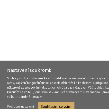
Nastavení soukromí:
Soubory cookie používáme ke shromažďování a analýze informací o výkonu 
webu, zajištění fungování funkcí ze sociálních médií a ke zlepšení a přizpůso
některé účely zpracování takto získaných údajů je vyžadován Váš souhlas, kt
kliknutím na volbu „Souhlasím se vším“. Své preference můžete snadno upravi
volbu „Podrobné nastavení“.
Souhlasím se vším
Podrobné nastavení