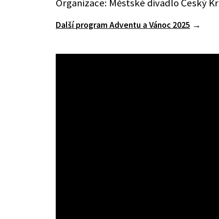
Organizace: Městské divadlo Český K
Další program Adventu a Vánoc 2025
→